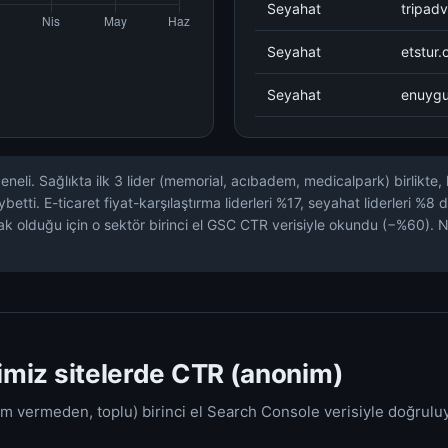
Seyahat
tripadv
Seyahat
etstur
Seyahat
enuyg
 geneli. Sağlıkta ilk 3 lider (memorial, acıbadem, medicalpark) birli
betti. E-ticaret fiyat-karşılaştırma liderleri %17, seyahat liderleri 
 olduğu için o sektör birinci el GSC CTR verisiyle okundu (−%60). N
ğimiz sitelerde CTR (anonim)
isim vermeden, toplu) birinci el Search Console verisiyle doğrulu