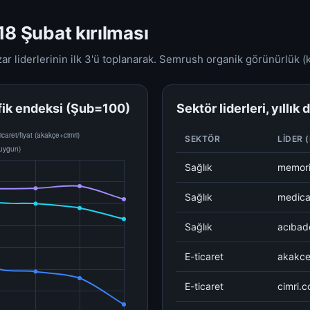
18 Şubat kırılması
azar liderlerinin ilk 3'ü toplanarak. Semrush organik görünürlük
rafik endeksi (Şub=100)
Sektör liderleri, yıllık
SEKTÖR
LIDER 
Sağlık
memori
Sağlık
medica
Sağlık
acıbad
E-ticaret
akakc
E-ticaret
cimri.