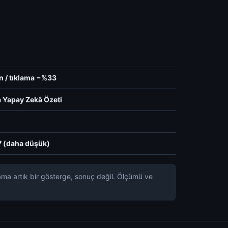
n / tıklama −%33
 Yapay Zekâ Özeti
7 (daha düşük)
lama artık bir gösterge, sonuç değil. Ölçümü ve