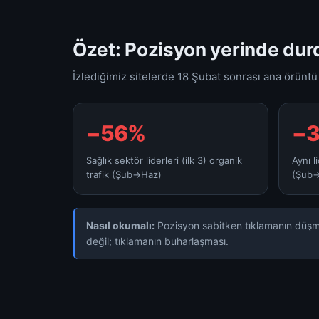
Özet: Pozisyon yerinde durdu
İzlediğimiz sitelerde 18 Şubat sonrası ana örüntü
−56%
−
Sağlık sektör liderleri (ilk 3) organik
Aynı l
trafik (Şub→Haz)
(Şub
Nasıl okumalı:
Pozisyon sabitken tıklamanın düşmes
değil; tıklamanın buharlaşması.