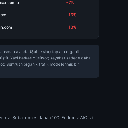
isor.com.tr
−7%
.com
−15%
un.com
−13%
kte, lansman ayında (Şub→Mar) toplam organik
%8 düştü. Yani herkes düşüyor; seyahat sadece daha
ot: Semrush organik trafik modellenmiş bir
yoruz. Şubat öncesi taban 100. En temiz AIO izi: