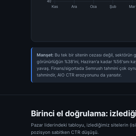
Manşet:
Bu tek bir sitenin cezası değil, sektörün
görünürlüğün %38'ini, Haziran'a kadar %56'sını kay
yavaş. Finans/sigortada Semrush tahmini çok oynak
tahmindir, AIO CTR erozyonunu da yansıtır.
Birinci el doğrulama: izledi
Pazar liderindeki tabloyu, izlediğimiz sitelerin (
pozisyon sabitken CTR düşüşü.