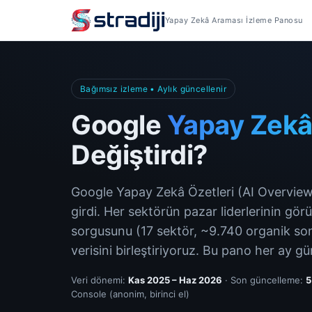
Yapay Zekâ Araması İzleme Panosu
Bağımsız izleme • Aylık güncellenir
Google
Yapay Zekâ
Değiştirdi?
Google Yapay Zekâ Özetleri (AI Overview
girdi. Her sektörün pazar liderlerinin gö
sorgusunu (17 sektör, ~9.740 organik sonu
verisini birleştiriyoruz. Bu pano her ay gü
Veri dönemi:
Kas 2025 – Haz 2026
· Son güncelleme:
5
Console (anonim, birinci el)