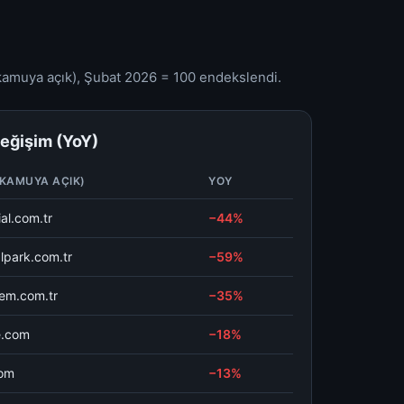
 (kamuya açık), Şubat 2026 = 100 endekslendi.
 değişim (YoY)
(KAMUYA AÇIK)
YOY
al.com.tr
−44%
lpark.com.tr
−59%
em.com.tr
−35%
e.com
−18%
com
−13%