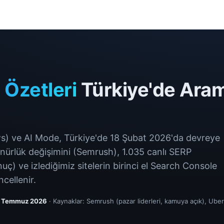
 Özetleri
Türkiye'de Aram
s) ve AI Mode, Türkiye'de 18 Şubat 2026'da devreye
rünürlük değişimini (Semrush), 1.035 canlı SERP
ç) ve izlediğimiz sitelerin birinci el Search Console
ncellenir.
 Temmuz 2026
· Kaynaklar: Semrush (pazar liderleri, kamuya açık), Ub