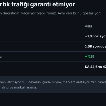
rtık trafiği garanti etmiyor
değiştiğini kaçırıyor olabilirsiniz. Aynı veri bunu gösteriyor:
VERI
~7,6 pozisyo
%59 sorguda
ma
+%35
DA 44,6 vs 4
eni alıntılıyor mu, cevabın içinde miyim, markam aratılıyor mu”. Sıra
alıntı ve markalı arama.