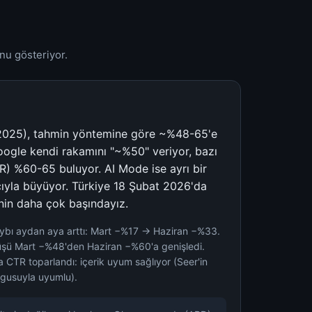
nu gösteriyor.
025), tahmin yöntemine göre ~%48-65'e
oogle kendi rakamını "~%50" veriyor, bazı
R) %60-65 buluyor. AI Mode ise ayrı bir
cıyla büyüyor. Türkiye 18 Şubat 2026'da
inin daha çok başındayız.
aybı aydan aya arttı: Mart −%17 → Haziran −%33.
şü Mart −%48'den Haziran −%60'a genişledi.
 CTR toparlandı: içerik uyum sağlıyor (Seer'in
lgusuyla uyumlu).