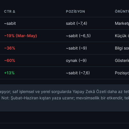
CTR Δ
POZISYON
ÖRÜNT
~sabit
sabit (~7,4)
Marketp
−19% (Mar-May)
~sabit (~6,5)
Küçük ö
−36%
~sabit (~9)
Bilgi s
−60%
oynak (~9)
Gösteri
+13%
~sabit (~7,6)
Pozisyo
şıyor; saf işlemsel ve yerel sorgularda Yapay Zekâ Özeti daha az teti
Not: Şubat–Haziran kıştan yaza uzanır; mevsimsellik bir etkendir, te