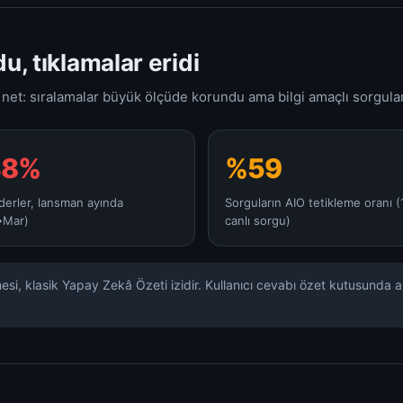
, tıklamalar eridi
 net: sıralamalar büyük ölçüde korundu ama bilgi amaçlı sorgular
38%
%59
iderler, lansman ayında
Sorguların AIO tetikleme oranı 
→Mar)
canlı sorgu)
i, klasik Yapay Zekâ Özeti izidir. Kullanıcı cevabı özet kutusunda alı