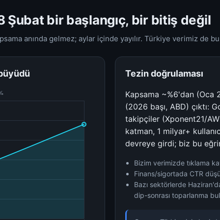
 Şubat bir başlangıç, bir bitiş değil
psama anında gelmez; aylar içinde yayılır. Türkiye verimiz de bu
 büyüdü
Tezin doğrulaması
Kapsama ~%6'dan (Oca 2
(2026 başı, ABD) çıktı: G
takipçiler (Xponent21/AW
katman, 1 milyar+ kullanı
devreye girdi; biz bu eğr
Bizim verimizde tıklama k
Finans/sigortada CTR düşü
Bazı sektörlerde Haziran'da
dip-sonrası toparlanma bu