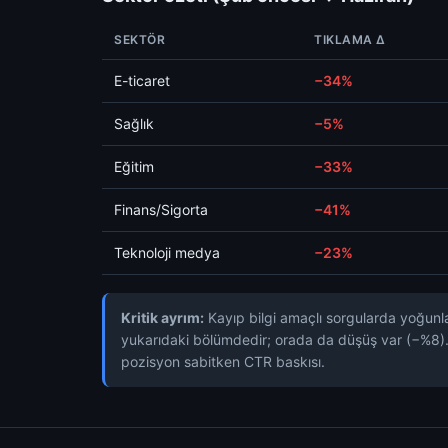
SEKTÖR
TIKLAMA Δ
E-ticaret
−34%
Sağlık
−5%
Eğitim
−33%
Finans/Sigorta
−41%
Teknoloji medya
−23%
Kritik ayrım:
Kayıp bilgi amaçlı sorgularda yoğunla
yukarıdaki bölümdedir; orada da düşüş var (−%8). 
pozisyon sabitken CTR baskısı.